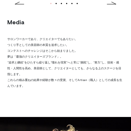
1
2
3
4
5
6
Previous
Next
Media
サロンワーカーであり、クリエイターでもありたい。
つくり手としての美容師の本質を追求したい。
コンテストへのチャレンジはそこから始まりました。
夢は「最強のクリエイターズブランド」。
“追求と継続”をひたすら繰り返し“憧れを現実”へと常に“挑戦”し、“努力”し、技術・感
性・人間性を高め、美容師として、クリエイターとしても、さらなる上のステージを目
指します。
これらの積み重ねの結果や経験が数々の受賞、そしてArtisan（職人）としての成長を生
んでいます。