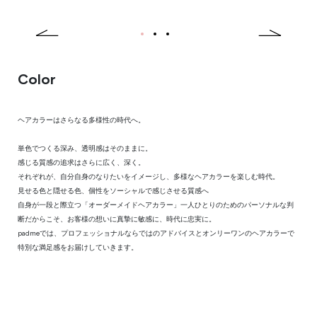
1
2
3
Previous
Next
Color
ヘアカラーはさらなる多様性の時代へ。
単色でつくる深み、透明感はそのままに。
感じる質感の追求はさらに広く、深く。
それぞれが、自分自身のなりたいをイメージし、多様なヘアカラーを楽しむ時代。
見せる色と隠せる色、個性をソーシャルで感じさせる質感へ
自身が一段と際立つ「オーダーメイドヘアカラー」一人ひとりのためのパーソナルな判
断だからこそ、お客様の想いに真摯に敏感に、時代に忠実に。
padmeでは、プロフェッショナルならではのアドバイスとオンリーワンのヘアカラーで
特別な満足感をお届けしていきます。