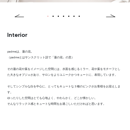
1
2
3
4
5
6
7
Previous
Next
Interior
padmeは、蓮の花。
（padmeとはサンスクリット語で「蓮の花」の意）
その蓮の花や葉をイメージした空間には、水面を感じるミラー、花や葉をモチーフとし
た大きなオブジェがあり、サロンをよりユニークかつキュートに、表現しています。
そしてシンプルな白を中心に、とってもキュートな３種のピンクがお客様をお迎えしま
す。
ゆったりした空間はとても心地よく、やわらかく、どこか懐かしい。
そんなリラックス感とキュートな時間をお過ごしいただければと思います。